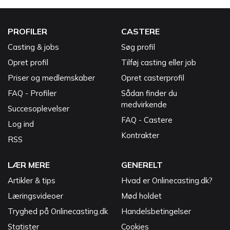
PROFILER
CASTERE
Casting & jobs
Søg profil
Opret profil
Tilføj casting eller job
Priser og medlemskaber
Opret casterprofil
FAQ - Profiler
Sådan finder du
medvirkende
Succesoplevelser
FAQ - Castere
Log ind
Kontrakter
RSS
LÆR MERE
GENERELT
Artikler & tips
Hvad er Onlinecasting.dk?
Læringsvideoer
Mød holdet
Tryghed på Onlinecasting.dk
Handelsbetingelser
Statister
Cookies