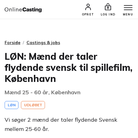
CASTINGS & JOBS
SØG PROFIL
OPRET
LOG IND
MENU
Forside
Castings & jobs
LØN: Mænd der taler
flydende svensk til spillefilm,
København
Mænd 25 - 60 år, København
LØN
UDLØBET
Vi søger 2 mænd der taler flydende Svensk
mellem 25-60 år.