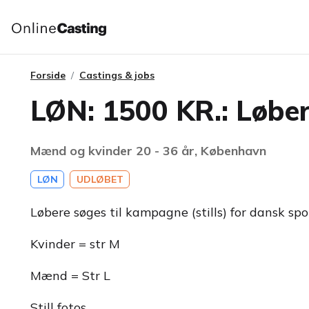
Forside
Castings & jobs
LØN: 1500 KR.: Løbe
Mænd og kvinder 20 - 36 år, København
LØN
UDLØBET
Løbere søges til kampagne (stills) for dansk sp
Kvinder = str M
Mænd = Str L
Still fotos