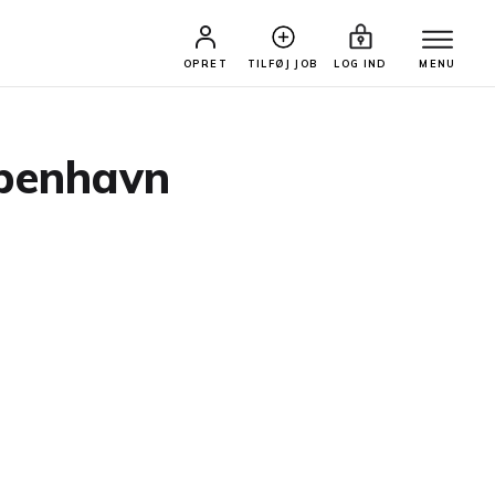
OPRET
TILFØJ JOB
LOG IND
MENU
øbenhavn