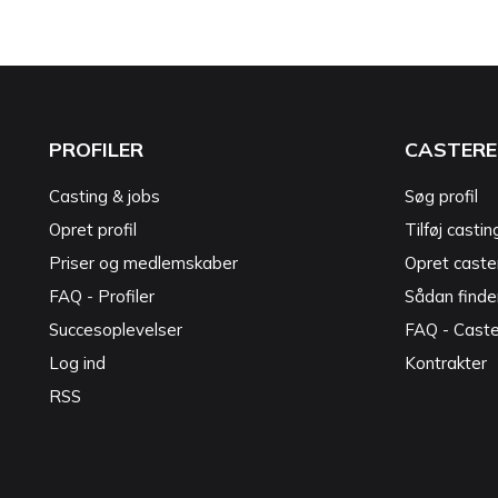
PROFILER
CASTERE
Casting & jobs
Søg profil
Opret profil
Tilføj castin
Priser og medlemskaber
Opret caster
FAQ - Profiler
Sådan finde
Succesoplevelser
FAQ - Cast
Log ind
Kontrakter
RSS