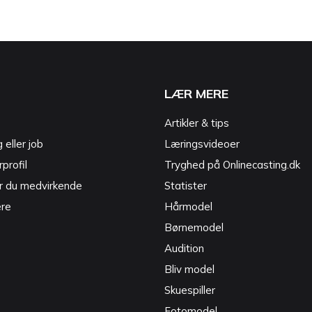
LÆR MERE
Artikler & tips
g eller job
Læringsvideoer
profil
Tryghed på Onlinecasting.dk
r du medvirkende
Statister
ere
Hårmodel
Børnemodel
Audition
Bliv model
Skuespiller
Fotomodel