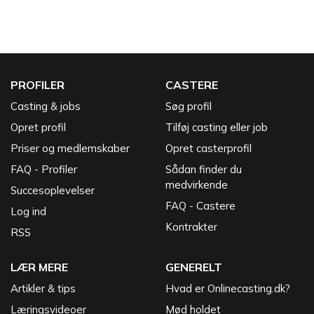
PROFILER
CASTERE
Casting & jobs
Søg profil
Opret profil
Tilføj casting eller job
Priser og medlemskaber
Opret casterprofil
FAQ - Profiler
Sådan finder du
medvirkende
Succesoplevelser
FAQ - Castere
Log ind
Kontrakter
RSS
LÆR MERE
GENERELT
Artikler & tips
Hvad er Onlinecasting.dk?
Læringsvideoer
Mød holdet