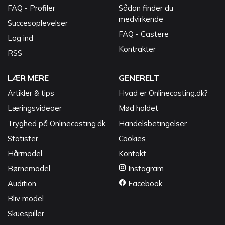
FAQ - Profiler
Sådan finder du
medvirkende
Succesoplevelser
FAQ - Castere
Log ind
Kontrakter
RSS
LÆR MERE
GENERELT
Artikler & tips
Hvad er Onlinecasting.dk?
Læringsvideoer
Mød holdet
Tryghed på Onlinecasting.dk
Handelsbetingelser
Statister
Cookies
Hårmodel
Kontakt
Børnemodel
Instagram
Audition
Facebook
Bliv model
Skuespiller