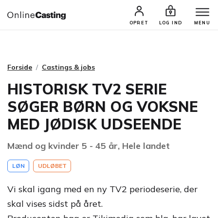
CASTINGS & JOBS
SØG PROFIL
OPRET
LOG IND
MENU
Forside
Castings & jobs
HISTORISK TV2 SERIE
SØGER BØRN OG VOKSNE
MED JØDISK UDSEENDE
Mænd og kvinder 5 - 45 år, Hele landet
LØN
UDLØBET
Vi skal igang med en ny TV2 periodeserie, der
skal vises sidst på året.