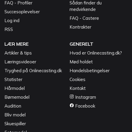
FAQ - Profiler
Sådan finder du
medvirkende
Succesoplevelser
FAQ - Castere
Log ind
Kontrakter
RSS
LÆR MERE
GENERELT
Artikler & tips
Hvad er Onlinecasting.dk?
Læringsvideoer
Mød holdet
Tryghed på Onlinecasting.dk
Handelsbetingelser
Statister
Cookies
Hårmodel
Kontakt
Børnemodel
Instagram
Audition
Facebook
Bliv model
Skuespiller