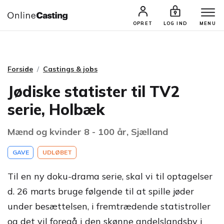
CASTINGS & JOBS
SØG PROFIL
OPRET
LOG IND
MENU
Forside
Castings & jobs
Jødiske statister til TV2
serie, Holbæk
Mænd og kvinder 8 - 100 år, Sjælland
GAVE
UDLØBET
Til en ny doku-drama serie, skal vi til optagelser
d. 26 marts bruge følgende til at spille jøder
under besættelsen, i fremtrædende statistroller
og det vil foregå i den skønne andelslandsby i