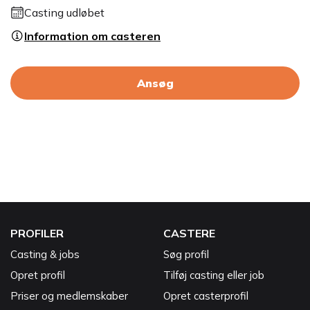
Casting udløbet
Information om casteren
Ansøg
PROFILER
CASTERE
Casting & jobs
Søg profil
Opret profil
Tilføj casting eller job
Priser og medlemskaber
Opret casterprofil