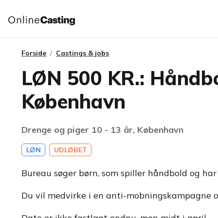
Forside
Castings & jobs
LØN 500 KR.: Håndbo
København
Drenge og piger 10 - 13 år, København
LØN
UDLØBET
Bureau søger børn, som spiller håndbold og har
Du vil medvirke i en anti-mobningskampagne og 
Dato er ikke fastlagt endnu, men midt i april.