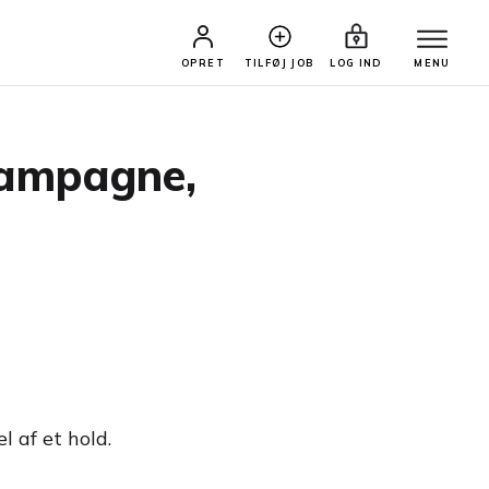
OPRET
TILFØJ JOB
LOG IND
MENU
kampagne,
 af et hold.