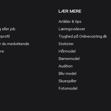
LÆR MERE
Artikler & tips
g eller job
Læringsvideoer
profil
Tryghed på Onlinecasting.dk
r du medvirkende
Statister
ere
Hårmodel
Børnemodel
Audition
Bliv model
Skuespiller
Fotomodel