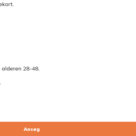
ekort.
i alderen 28-48.
.
Ansøg