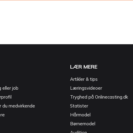
LÆR MERE
Artikler & tips
g eller job
Læringsvideoer
profil
Tryghed på Onlinecasting.dk
r du medvirkende
Statister
ere
Hårmodel
Børnemodel
Audition