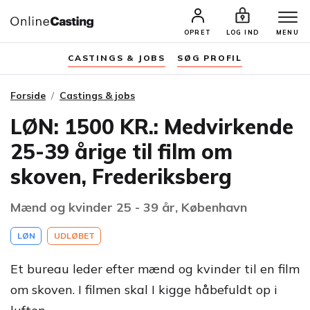
OPRET
LOG IND
MENU
CASTINGS & JOBS
SØG PROFIL
Forside
Castings & jobs
LØN: 1500 KR.: Medvirkende
25-39 årige til film om
skoven, Frederiksberg
Mænd og kvinder 25 - 39 år, København
LØN
UDLØBET
Et bureau leder efter mænd og kvinder til en film
om skoven. I filmen skal I kigge håbefuldt op i