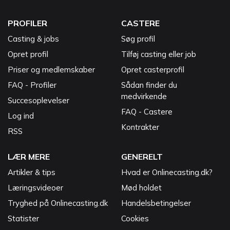
PROFILER
CASTERE
Casting & jobs
Søg profil
Opret profil
Tilføj casting eller job
Priser og medlemskaber
Opret casterprofil
FAQ - Profiler
Sådan finder du
medvirkende
Succesoplevelser
FAQ - Castere
Log ind
Kontrakter
RSS
LÆR MERE
GENERELT
Artikler & tips
Hvad er Onlinecasting.dk?
Læringsvideoer
Mød holdet
Tryghed på Onlinecasting.dk
Handelsbetingelser
Statister
Cookies