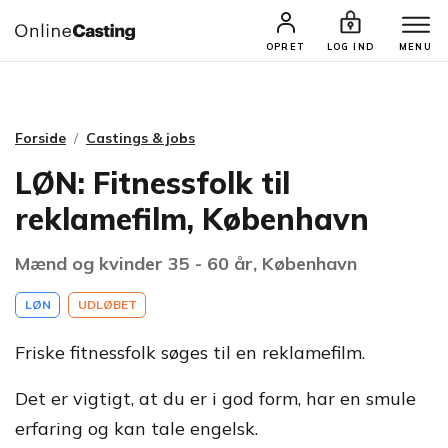
CASTINGS & JOBS
SØG PROFIL
OPRET
LOG IND
MENU
Forside
Castings & jobs
LØN: Fitnessfolk til
reklamefilm, København
Mænd og kvinder 35 - 60 år, København
LØN
UDLØBET
Friske fitnessfolk søges til en reklamefilm.
Det er vigtigt, at du er i god form, har en smule
erfaring og kan tale engelsk.