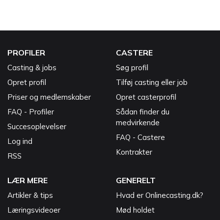
PROFILER
CASTERE
Casting & jobs
Søg profil
Opret profil
Tilføj casting eller job
Priser og medlemskaber
Opret casterprofil
FAQ - Profiler
Sådan finder du
medvirkende
Succesoplevelser
FAQ - Castere
Log ind
Kontrakter
RSS
LÆR MERE
GENERELT
Artikler & tips
Hvad er Onlinecasting.dk?
Læringsvideoer
Mød holdet