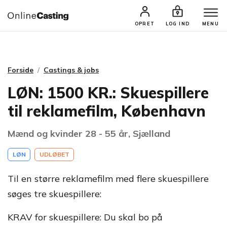
CASTINGS & JOBS
SØG PROFIL
OPRET
LOG IND
MENU
Forside
Castings & jobs
LØN: 1500 KR.: Skuespillere
til reklamefilm, København
Mænd og kvinder 28 - 55 år, Sjælland
LØN
UDLØBET
Til en større reklamefilm med flere skuespillere
søges tre skuespillere:
KRAV for skuespillere: Du skal bo på