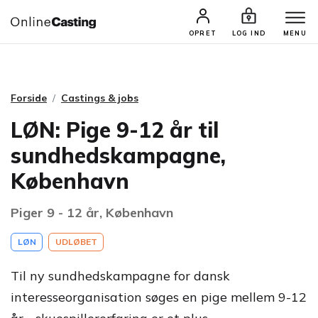
CASTINGS & JOBS
SØG PROFIL
OPRET
LOG IND
MENU
Forside
Castings & jobs
LØN: Pige 9-12 år til
sundhedskampagne,
København
Piger 9 - 12 år, København
LØN
UDLØBET
Til ny sundhedskampagne for dansk
interesseorganisation søges en pige mellem 9-12