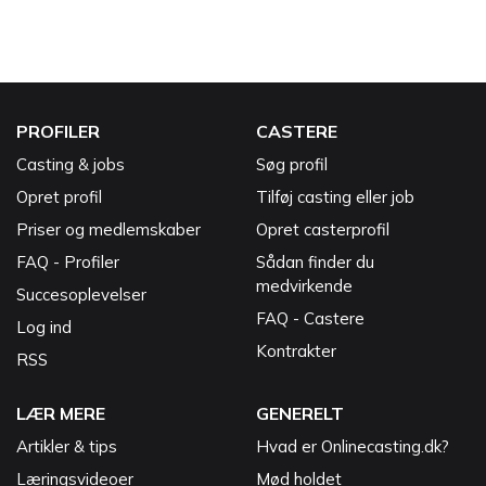
PROFILER
CASTERE
Casting & jobs
Søg profil
Opret profil
Tilføj casting eller job
Priser og medlemskaber
Opret casterprofil
FAQ - Profiler
Sådan finder du
medvirkende
Succesoplevelser
FAQ - Castere
Log ind
Kontrakter
RSS
LÆR MERE
GENERELT
Artikler & tips
Hvad er Onlinecasting.dk?
Læringsvideoer
Mød holdet