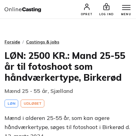
CASTINGS & JOBS
SØG PROFIL
OPRET
LOG IND
MENU
Forside
Castings & jobs
LØN: 2500 KR.: Mand 25-55
år til fotoshoot som
håndværkertype, Birkerød
Mænd 25 - 55 år, Sjælland
LØN
UDLØBET
Mænd i alderen 25-55 år, som kan agere
håndværkertype, søges til fotoshoot i Birkerød d.