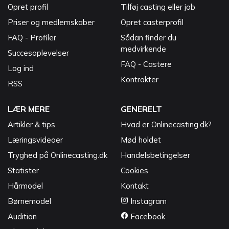
Opret profil
Tilføj casting eller job
Priser og medlemskaber
Opret casterprofil
FAQ - Profiler
Sådan finder du
medvirkende
Succesoplevelser
FAQ - Castere
Log ind
Kontrakter
RSS
LÆR MERE
GENERELT
Artikler & tips
Hvad er Onlinecasting.dk?
Læringsvideoer
Mød holdet
Tryghed på Onlinecasting.dk
Handelsbetingelser
Statister
Cookies
Hårmodel
Kontakt
Børnemodel
Instagram
Audition
Facebook