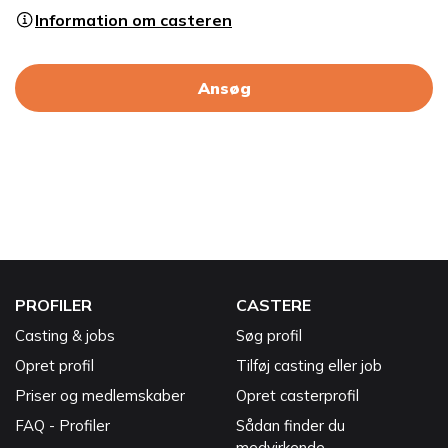
Information om casteren
Ansøg
PROFILER
CASTERE
Casting & jobs
Søg profil
Opret profil
Tilføj casting eller job
Priser og medlemskaber
Opret casterprofil
FAQ - Profiler
Sådan finder du
medvirkende