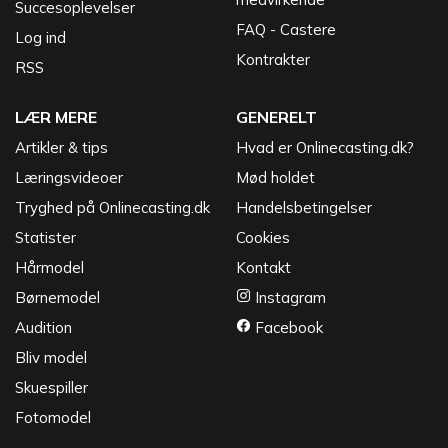
Succesoplevelser
FAQ - Castere
Log ind
Kontrakter
RSS
LÆR MERE
GENERELT
Artikler & tips
Hvad er Onlinecasting.dk?
Læringsvideoer
Mød holdet
Tryghed på Onlinecasting.dk
Handelsbetingelser
Statister
Cookies
Hårmodel
Kontakt
Børnemodel
Instagram
Audition
Facebook
Bliv model
Skuespiller
Fotomodel