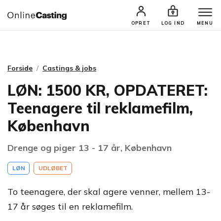
CASTINGS & JOBS
SØG PROFIL
OPRET
LOG IND
MENU
Forside
Castings & jobs
LØN: 1500 KR, OPDATERET:
Teenagere til reklamefilm,
København
Drenge og piger 13 - 17 år, København
LØN
UDLØBET
To teenagere, der skal agere venner, mellem 13-
17 år søges til en reklamefilm.