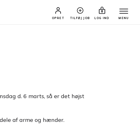
OPRET
TILFØJ JOB
LOG IND
MENU
sdag d. 6 marts, så er det højst
n dele af arme og hænder.