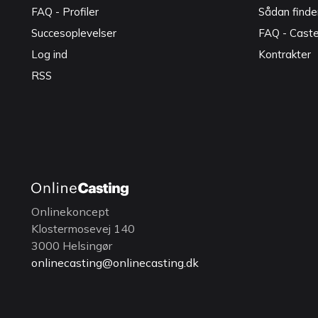
FAQ - Profiler
Sådan finde
Succesoplevelser
FAQ - Cast
Log ind
Kontrakter
RSS
Onlinekoncept
Klostermosevej 140
3000 Helsingør
onlinecasting@onlinecasting.dk