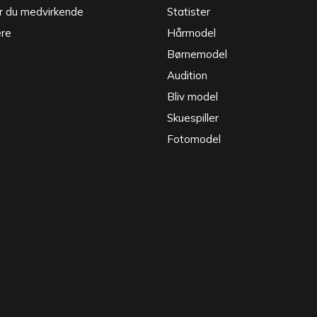
r du medvirkende
Statister
ere
Hårmodel
Børnemodel
Audition
Bliv model
Skuespiller
Fotomodel