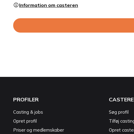
Information om casteren
PROFILER
CASTERE
Casting & jobs
Søg profil
Opret profil
Tilføj castin
Priser og medlemskaber
Opret caster