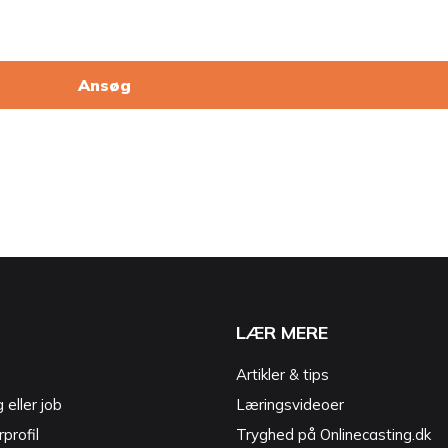
Ansøg
LÆR MERE
Artikler & tips
g eller job
Læringsvideoer
profil
Tryghed på Onlinecasting.dk