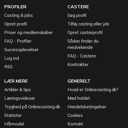
PROFILER
CASTERE
Casting & jobs
Søg profil
Opret profil
Tilføj casting eller job
Priser og medlemskaber
Opret casterprofil
FAQ - Profiler
Sådan finder du
medvirkende
Succesoplevelser
FAQ - Castere
Log ind
Kontrakter
RSS
LÆR MERE
GENERELT
Artikler & tips
Hvad er Onlinecasting.dk?
Læringsvideoer
Mød holdet
Tryghed på Onlinecasting.dk
Handelsbetingelser
Statister
Cookies
Hårmodel
Kontakt