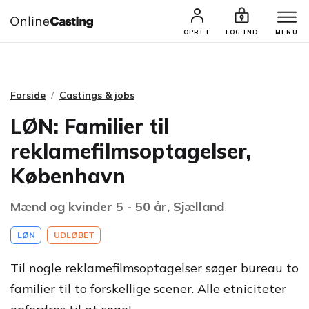
CASTINGS & JOBS
SØG PROFIL
OPRET
LOG IND
MENU
Forside
Castings & jobs
LØN: Familier til
reklamefilmsoptagelser,
København
Mænd og kvinder 5 - 50 år, Sjælland
LØN
UDLØBET
Til nogle reklamefilmsoptagelser søger bureau to
familier til to forskellige scener. Alle etniciteter