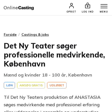
CASTINGS & JOBS
SØG PROFIL
OPRET
LOG IND
MENU
Forside
Castings & jobs
Det Ny Teater søger
professionelle medvirkende,
København
Mænd og kvinder 18 - 100 år, København
LØN
ANSØG GRATIS
UDLØBET
Til Det Ny Teaters produktion af ANASTASIA
søges medvirkende med professionel erfaring