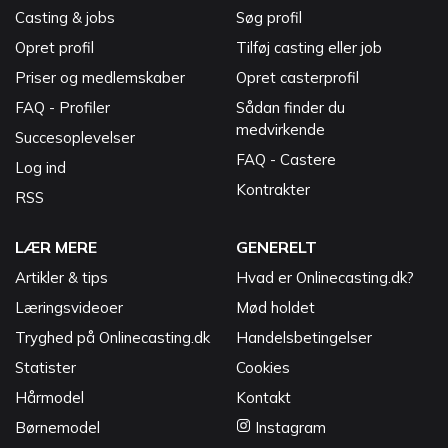
Casting & jobs
Søg profil
Opret profil
Tilføj casting eller job
Priser og medlemskaber
Opret casterprofil
FAQ - Profiler
Sådan finder du
medvirkende
Succesoplevelser
FAQ - Castere
Log ind
Kontrakter
RSS
LÆR MERE
GENERELT
Artikler & tips
Hvad er Onlinecasting.dk?
Læringsvideoer
Mød holdet
Tryghed på Onlinecasting.dk
Handelsbetingelser
Statister
Cookies
Hårmodel
Kontakt
Børnemodel
Instagram