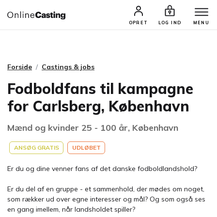
CASTINGS & JOBS
SØG PROFIL
OPRET
LOG IND
MENU
Forside
Castings & jobs
Fodboldfans til kampagne
for Carlsberg, København
Mænd og kvinder 25 - 100 år, København
ANSØG GRATIS
UDLØBET
Er du og dine venner fans af det danske fodboldlandshold?
Er du del af en gruppe - et sammenhold, der mødes om noget,
som rækker ud over egne interesser og mål? Og som også ses
en gang imellem, når landsholdet spiller?