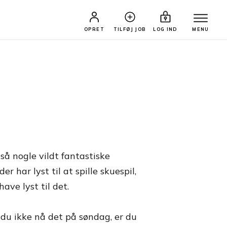
OPRET
TILFØJ JOB
LOG IND
MENU
så nogle vildt fantastiske
 har lyst til at spille skuespil,
ave lyst til det.
 du ikke nå det på søndag, er du