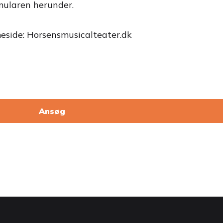
mularen herunder.
meside: Horsensmusicalteater.dk
Ansøg