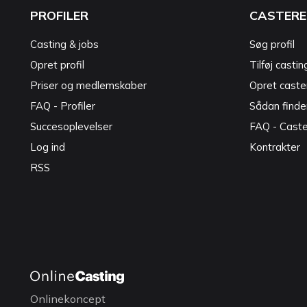
PROFILER
CASTERE
Casting & jobs
Søg profil
Opret profil
Tilføj castin
Priser og medlemskaber
Opret caster
FAQ - Profiler
Sådan finde
Succesoplevelser
FAQ - Cast
Log ind
Kontrakter
RSS
Onlinekoncept