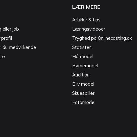
LÆR MERE
Artikler & tips
g eller job
Læringsvideoer
profil
Tryghed på Onlinecasting.dk
r du medvirkende
Statister
ere
Hårmodel
Børnemodel
Audition
Bliv model
Skuespiller
Fotomodel