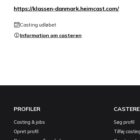
https://klassen-danmark.heimcast.com/
Casting udløbet
Information om casteren
PROFILER
CASTERE
Casting & jobs
Søg profil
Opret profil
Tilføj castin