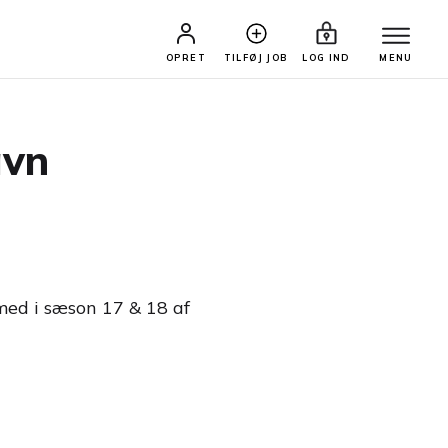
OPRET
TILFØJ JOB
LOG IND
MENU
avn
 med i sæson 17 & 18 af