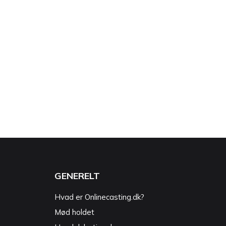
GENERELT
Hvad er Onlinecasting.dk?
Mød holdet