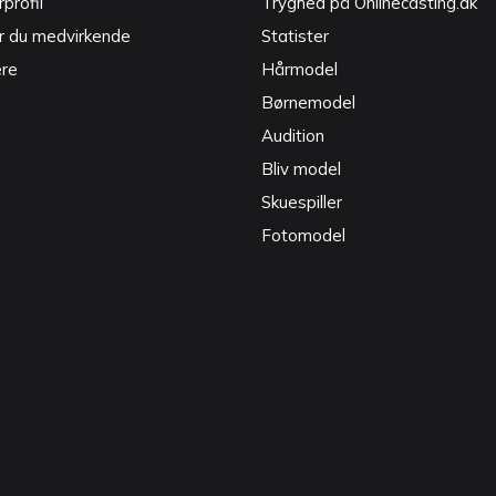
profil
Tryghed på Onlinecasting.dk
r du medvirkende
Statister
ere
Hårmodel
Børnemodel
Audition
Bliv model
Skuespiller
Fotomodel