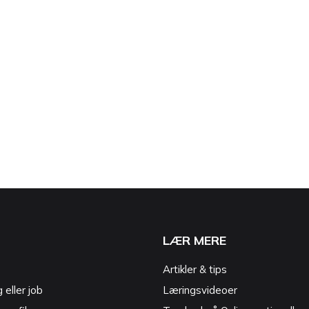
LÆR MERE
Artikler & tips
g eller job
Læringsvideoer