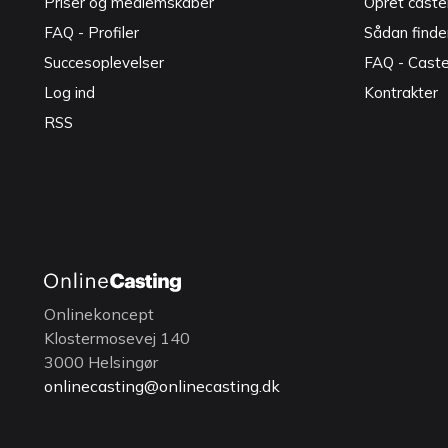
Priser og medlemskaber
Opret caster
FAQ - Profiler
Sådan finde
Succesoplevelser
FAQ - Cast
Log ind
Kontrakter
RSS
Onlinekoncept
Klostermosevej 140
3000 Helsingør
onlinecasting@onlinecasting.dk