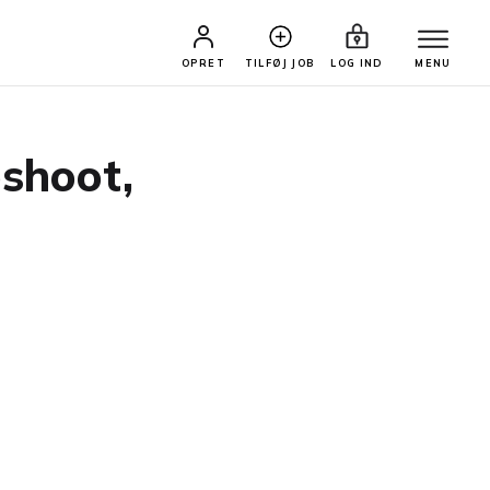
OPRET
TILFØJ JOB
LOG IND
MENU
oshoot,