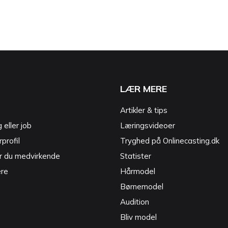
LÆR MERE
Artikler & tips
g eller job
Læringsvideoer
profil
Tryghed på Onlinecasting.dk
r du medvirkende
Statister
ere
Hårmodel
Børnemodel
Audition
Bliv model