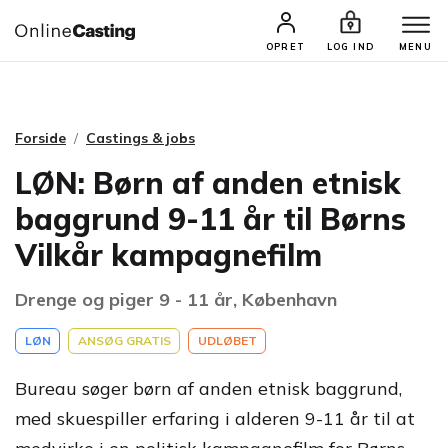
CASTINGS & JOBS
SØG PROFIL
OPRET
LOG IND
MENU
Forside
Castings & jobs
LØN: Børn af anden etnisk
baggrund 9-11 år til Børns
Vilkår kampagnefilm
Drenge og piger 9 - 11 år, København
LØN
ANSØG GRATIS
UDLØBET
Bureau søger børn af anden etnisk baggrund,
med skuespiller erfaring i alderen 9-11 år til at