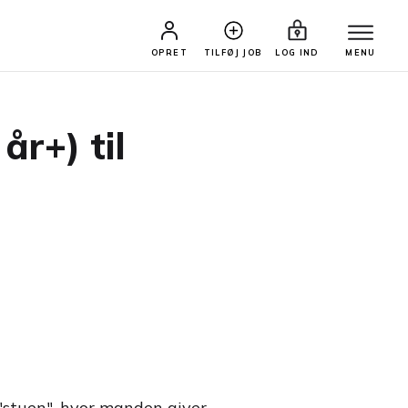
OPRET
TILFØJ JOB
LOG IND
MENU
år+) til
i "stuen", hvor manden giver