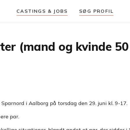
CASTINGS & JOBS
SØG PROFIL
ter (mand og kvinde 50 
Sparnord i Aalborg på torsdag den 29. juni kl. 9-17.
ere par.
skellige situationer, blandt andet et par, der sidder 