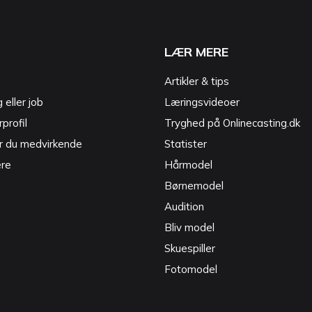
LÆR MERE
Artikler & tips
g eller job
Læringsvideoer
profil
Tryghed på Onlinecasting.dk
r du medvirkende
Statister
ere
Hårmodel
Børnemodel
Audition
Bliv model
Skuespiller
Fotomodel