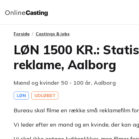
Forside
Castings & jobs
LØN 1500 KR.: Statis
reklame, Aalborg
Mænd og kvinder 50 - 100 år, Aalborg
LØN
UDLØBET
Bureau skal filme en række små reklamefilm for 
Vi leder efter en mand og en kvinde, der kan ag
Vi skal ikke optage lyd/replikker, men filmer for