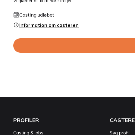
Vi glæder os til at høre fra jer!
Casting udløbet
Information om casteren
PROFILER
CASTERE
Casting & jobs
Søg profil