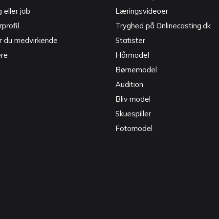
g eller job
Læringsvideoer
profil
Tryghed på Onlinecasting.dk
r du medvirkende
Statister
ere
Hårmodel
Børnemodel
Audition
Bliv model
Skuespiller
Fotomodel