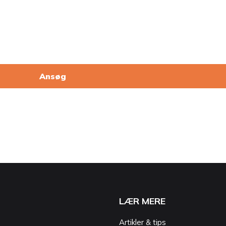
Ansøg
LÆR MERE
Artikler & tips