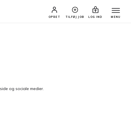
OPRET
TILFØJ JOB
LOG IND
MENU
eside og sociale medier.