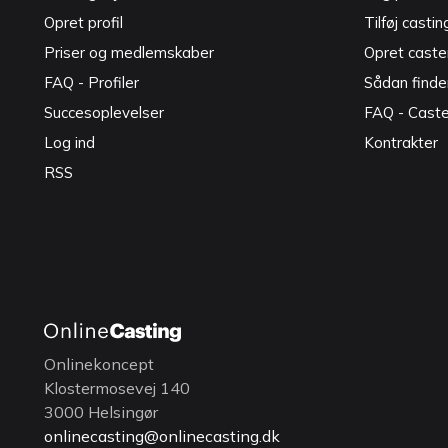
Opret profil
Tilføj castin
Priser og medlemskaber
Opret caster
FAQ - Profiler
Sådan finde
Succesoplevelser
FAQ - Cast
Log ind
Kontrakter
RSS
Onlinekoncept
Klostermosevej 140
3000 Helsingør
onlinecasting@onlinecasting.dk