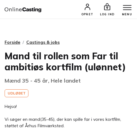
CASTINGS & JOBS
SØG PROFIL
OPRET
LOG IND
MENU
Forside
Castings & jobs
Mand til rollen som Far til
ambitiøs kortfilm (ulønnet)
Mænd 35 - 45 år, Hele landet
UDLØBET
Hejsa!
Vi søger en mand(35-45), der kan spille far i vores kortfilm,
støttet af Århus Filmværksted.