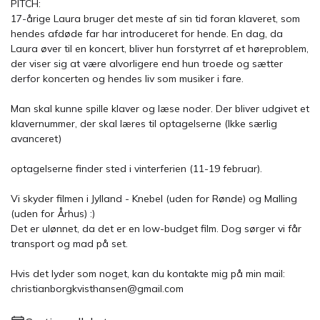
PITCH:
17-årige Laura bruger det meste af sin tid foran klaveret, som
hendes afdøde far har introduceret for hende. En dag, da
Laura øver til en koncert, bliver hun forstyrret af et høreproblem,
der viser sig at være alvorligere end hun troede og sætter
derfor koncerten og hendes liv som musiker i fare.
Man skal kunne spille klaver og læse noder. Der bliver udgivet et
klavernummer, der skal læres til optagelserne (Ikke særlig
avanceret)
optagelserne finder sted i vinterferien (11-19 februar).
Vi skyder filmen i Jylland - Knebel (uden for Rønde) og Malling
(uden for Århus) :)
Det er ulønnet, da det er en low-budget film. Dog sørger vi får
transport og mad på set.
Hvis det lyder som noget, kan du kontakte mig på min mail:
christianborgkvisthansen@gmail.com