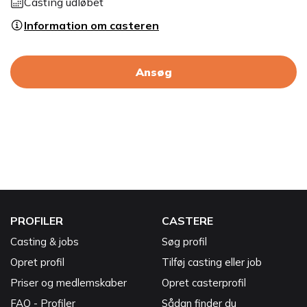
Casting udløbet
Information om casteren
Ansøg
PROFILER
CASTERE
Casting & jobs
Søg profil
Opret profil
Tilføj casting eller job
Priser og medlemskaber
Opret casterprofil
FAQ - Profiler
Sådan finder du