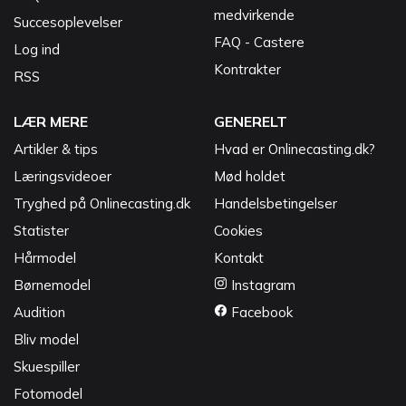
medvirkende
Succesoplevelser
FAQ - Castere
Log ind
Kontrakter
RSS
LÆR MERE
GENERELT
Artikler & tips
Hvad er Onlinecasting.dk?
Læringsvideoer
Mød holdet
Tryghed på Onlinecasting.dk
Handelsbetingelser
Statister
Cookies
Hårmodel
Kontakt
Børnemodel
Instagram
Audition
Facebook
Bliv model
Skuespiller
Fotomodel