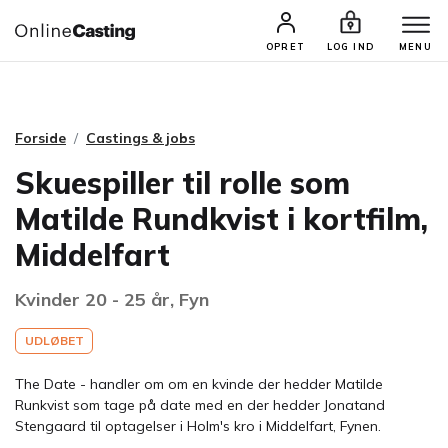
CASTINGS & JOBS
SØG PROFIL
OPRET
LOG IND
MENU
Forside
Castings & jobs
Skuespiller til rolle som
Matilde Rundkvist i kortfilm,
Middelfart
Kvinder 20 - 25 år, Fyn
UDLØBET
The Date - handler om om en kvinde der hedder Matilde
Runkvist som tage på date med en der hedder Jonatand
Stengaard til optagelser i Holm's kro i Middelfart, Fynen.