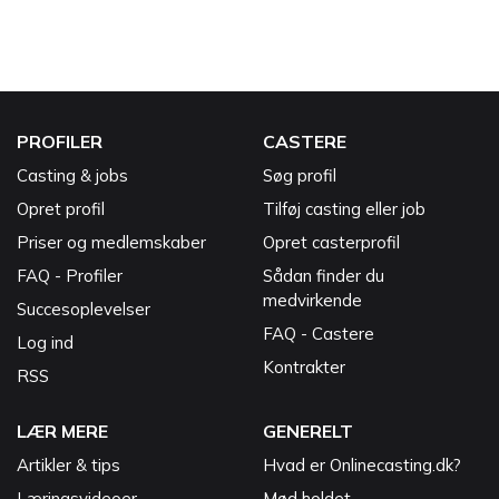
PROFILER
CASTERE
Casting & jobs
Søg profil
Opret profil
Tilføj casting eller job
Priser og medlemskaber
Opret casterprofil
FAQ - Profiler
Sådan finder du
medvirkende
Succesoplevelser
FAQ - Castere
Log ind
Kontrakter
RSS
LÆR MERE
GENERELT
Artikler & tips
Hvad er Onlinecasting.dk?
Læringsvideoer
Mød holdet