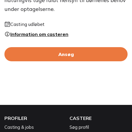
naturligvis tage fuldt hensyn til børnenes behov
under optagelserne.
Casting udløbet
Information om casteren
Ansøg
PROFILER
CASTERE
Casting & jobs
Søg profil