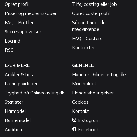
Opret profil
Tilføj casting eller job
Priser og medlemskaber
Opret casterprofil
FAQ - Profiler
Sådan finder du
medvirkende
Succesoplevelser
FAQ - Castere
Log ind
Kontrakter
RSS
LÆR MERE
GENERELT
Artikler & tips
Hvad er Onlinecasting.dk?
Læringsvideoer
Mød holdet
Tryghed på Onlinecasting.dk
Handelsbetingelser
Statister
Cookies
Hårmodel
Kontakt
Børnemodel
Instagram
Audition
Facebook