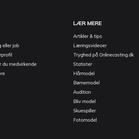
LÆR MERE
Artikler & tips
g eller job
Læringsvideoer
profil
Tryghed på Onlinecasting.dk
r du medvirkende
Statister
ere
Hårmodel
Børnemodel
Audition
Bliv model
Skuespiller
Fotomodel