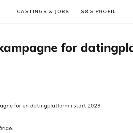
CASTINGS & JOBS
SØG PROFIL
l kampagne for datingpl
gne for en datingplatform i start 2023.
̊rige.