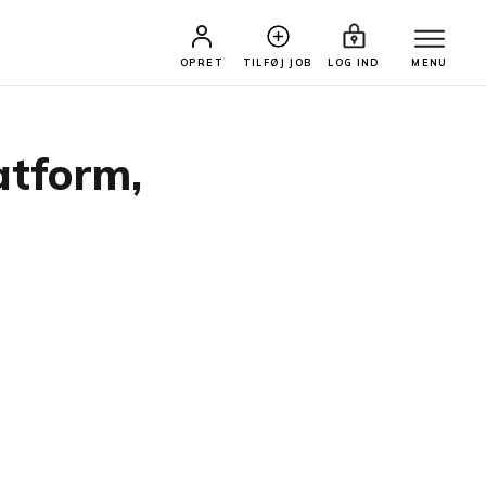
OPRET
TILFØJ JOB
LOG IND
MENU
atform,