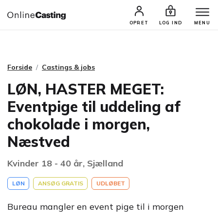
CASTINGS & JOBS
SØG PROFIL
OPRET
LOG IND
MENU
Forside
Castings & jobs
LØN, HASTER MEGET:
Eventpige til uddeling af
chokolade i morgen,
Næstved
Kvinder 18 - 40 år, Sjælland
LØN
ANSØG GRATIS
UDLØBET
Bureau mangler en event pige til i morgen