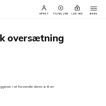
OPRET
TILFØJ JOB
LOG IND
MENU
sk oversætning
ggman i at forvandle deres ø til en