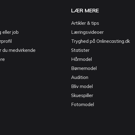
LÆR MERE
Artikler & tips
g eller job
Læringsvideoer
profil
Tryghed på Onlinecasting.dk
r du medvirkende
Statister
ere
Hårmodel
Børnemodel
Audition
Bliv model
Skuespiller
Fotomodel