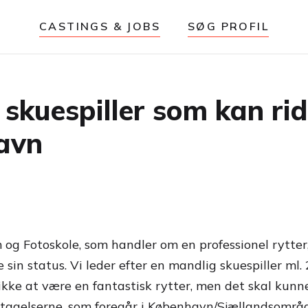
CASTINGS & JOBS
SØG PROFIL
skuespiller som kan ride
avn
m og Fotoskole, som handler om en professionel rytte
e sin status. Vi leder efter en mandlig skuespiller ml
kke at være en fantastisk rytter, men det skal kunne 
optagelserne, som foregår i København/Sjællandsområd