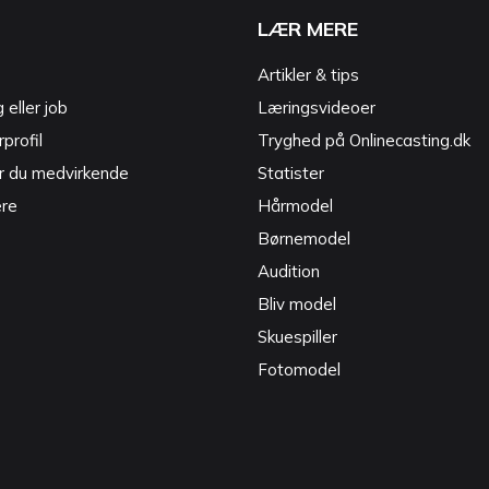
LÆR MERE
Artikler & tips
g eller job
Læringsvideoer
profil
Tryghed på Onlinecasting.dk
r du medvirkende
Statister
ere
Hårmodel
Børnemodel
Audition
Bliv model
Skuespiller
Fotomodel