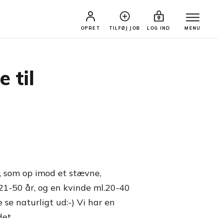
OPRET
TILFØJ JOB
LOG IND
MENU
 til
r, som op imod et stævne,
. 21-50 år, og en kvinde ml.20-40
se naturligt ud:-) Vi har en
et.