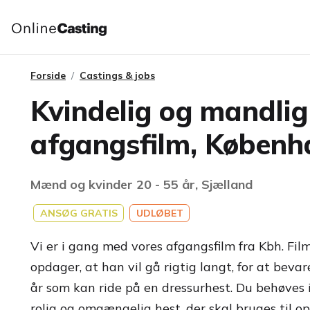
Forside
Castings & jobs
Kvindelig og mandlig 
afgangsfilm, Københ
Mænd og kvinder 20 - 55 år, Sjælland
ANSØG GRATIS
UDLØBET
Vi er i gang med vores afgangsfilm fra Kbh. Fil
opdager, at han vil gå rigtig langt, for at bevar
år som kan ride på en dressurhest. Du behøves i
rolig og omgængelig hest, der skal bruges til 