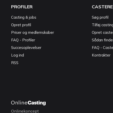
PROFILER
CASTERE
Casting & jobs
Søg profil
Opret profil
Tilføj castin
Priser og medlemskaber
Opret caster
FAQ - Profiler
Sådan finde
Succesoplevelser
FAQ - Cast
Log ind
Kontrakter
RSS
Onlinekoncept