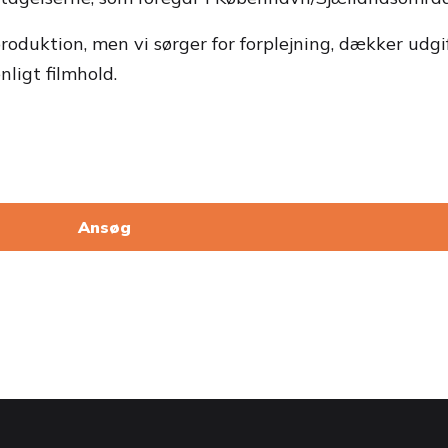
oduktion, men vi sørger for forplejning, dækker udgif
ligt filmhold.
Ansøg