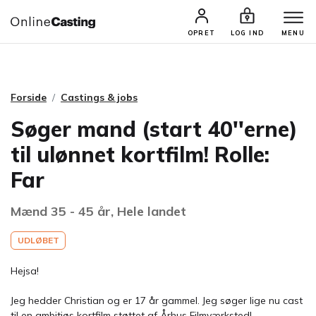
CASTINGS & JOBS
SØG PROFIL
OPRET
LOG IND
MENU
Forside
Castings & jobs
Søger mand (start 40''erne)
til ulønnet kortfilm! Rolle:
Far
Mænd 35 - 45 år, Hele landet
UDLØBET
Hejsa!
Jeg hedder Christian og er 17 år gammel. Jeg søger lige nu cast
til en ambitiøs kortfilm støttet af Århus Filmværksted!