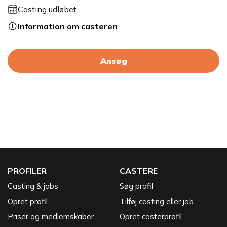
Casting udløbet
Information om casteren
Ansøg
PROFILER
CASTERE
Casting & jobs
Søg profil
Opret profil
Tilføj casting eller job
Priser og medlemskaber
Opret casterprofil