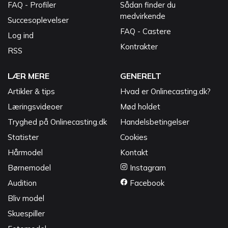
FAQ - Profiler
Sådan finder du
medvirkende
Succesoplevelser
FAQ - Castere
Log ind
Kontrakter
RSS
LÆR MERE
GENERELT
Artikler & tips
Hvad er Onlinecasting.dk?
Læringsvideoer
Mød holdet
Tryghed på Onlinecasting.dk
Handelsbetingelser
Statister
Cookies
Hårmodel
Kontakt
Børnemodel
Instagram
Audition
Facebook
Bliv model
Skuespiller