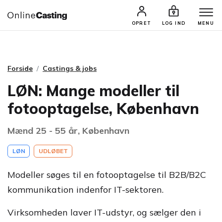
CASTINGS & JOBS
SØG PROFIL
OPRET
LOG IND
MENU
Forside
Castings & jobs
LØN: Mange modeller til
fotooptagelse, København
Mænd 25 - 55 år, København
LØN
UDLØBET
Modeller søges til en fotooptagelse til B2B/B2C
kommunikation indenfor IT-sektoren.
Virksomheden laver IT-udstyr, og sælger den i