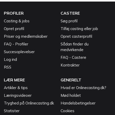
PROFILER
CASTERE
Casting & jobs
Søg profil
Opret profil
Tilføj casting eller job
Priser og medlemskaber
Opret casterprofil
FAQ - Profiler
Sådan finder du
medvirkende
Succesoplevelser
FAQ - Castere
Log ind
Kontrakter
RSS
LÆR MERE
GENERELT
Artikler & tips
Hvad er Onlinecasting.dk?
Læringsvideoer
Mød holdet
Tryghed på Onlinecasting.dk
Handelsbetingelser
Statister
Cookies