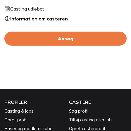
Casting udløbet
Information om casteren
Ansøg
PROFILER
CASTERE
Casting & jobs
Søg profil
Opret profil
Tilføj casting eller job
Priser og medlemskaber
Opret casterprofil