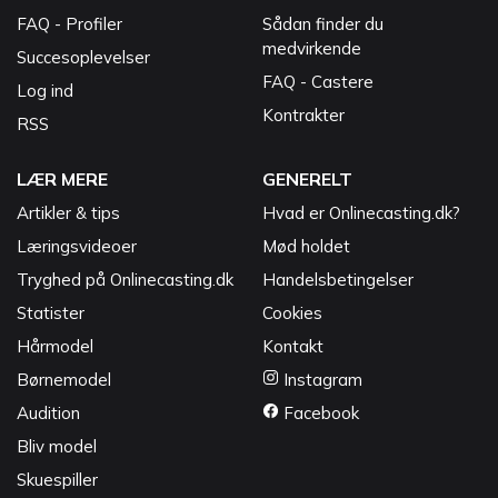
FAQ - Profiler
Sådan finder du
medvirkende
Succesoplevelser
FAQ - Castere
Log ind
Kontrakter
RSS
LÆR MERE
GENERELT
Artikler & tips
Hvad er Onlinecasting.dk?
Læringsvideoer
Mød holdet
Tryghed på Onlinecasting.dk
Handelsbetingelser
Statister
Cookies
Hårmodel
Kontakt
Børnemodel
Instagram
Audition
Facebook
Bliv model
Skuespiller