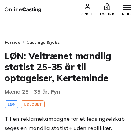
CASTINGS & JOBS
SØG PROFIL
OPRET
LOG IND
MENU
Forside
Castings & jobs
LØN: Veltrænet mandlig
statist 25-35 år til
optagelser, Kerteminde
Mænd 25 - 35 år, Fyn
LØN
UDLØBET
Til en reklamekampagne for et leasingselskab
søges en mandlig statist+ uden replikker.