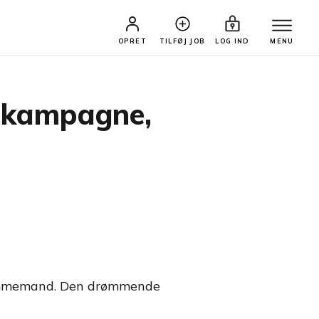
OPRET
TILFØJ JOB
LOG IND
MENU
l kampagne,
rømmemand. Den drømmende