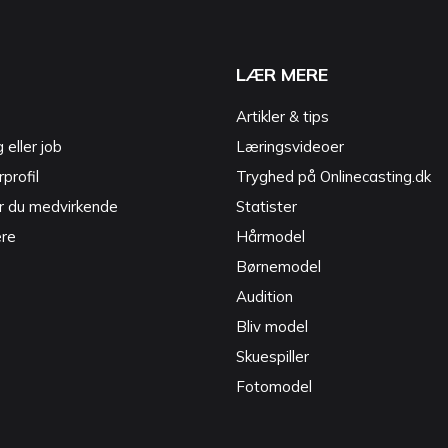
LÆR MERE
Artikler & tips
g eller job
Læringsvideoer
profil
Tryghed på Onlinecasting.dk
r du medvirkende
Statister
ere
Hårmodel
Børnemodel
Audition
Bliv model
Skuespiller
Fotomodel