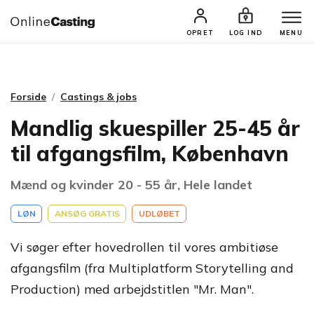
CASTINGS & JOBS
SØG PROFIL
OPRET
LOG IND
MENU
Forside
Castings & jobs
Mandlig skuespiller 25-45 år
til afgangsfilm, København
Mænd og kvinder 20 - 55 år, Hele landet
LØN
ANSØG GRATIS
UDLØBET
Vi søger efter hovedrollen til vores ambitiøse
afgangsfilm (fra Multiplatform Storytelling and
Production) med arbejdstitlen "Mr. Man".