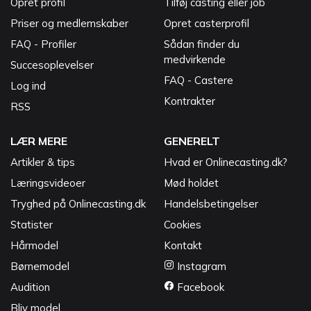
Opret profil
Tilføj casting eller job
Priser og medlemskaber
Opret casterprofil
FAQ - Profiler
Sådan finder du
medvirkende
Succesoplevelser
FAQ - Castere
Log ind
Kontrakter
RSS
LÆR MERE
GENERELT
Artikler & tips
Hvad er Onlinecasting.dk?
Læringsvideoer
Mød holdet
Tryghed på Onlinecasting.dk
Handelsbetingelser
Statister
Cookies
Hårmodel
Kontakt
Børnemodel
Instagram
Audition
Facebook
Bliv model