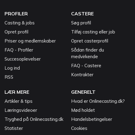
PROFILER
CASTERE
Casting & jobs
Søg profil
Opret profil
Tilføj casting eller job
Priser og medlemskaber
Opret casterprofil
FAQ - Profiler
Sådan finder du
medvirkende
Succesoplevelser
FAQ - Castere
Log ind
Kontrakter
RSS
LÆR MERE
GENERELT
Artikler & tips
Hvad er Onlinecasting.dk?
Læringsvideoer
Mød holdet
Tryghed på Onlinecasting.dk
Handelsbetingelser
Statister
Cookies