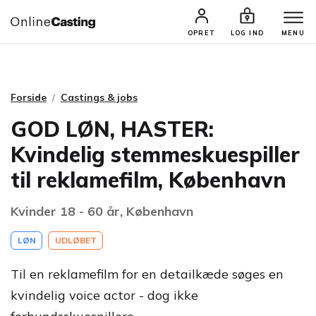
CASTINGS & JOBS
SØG PROFIL
OPRET
LOG IND
MENU
Forside
Castings & jobs
GOD LØN, HASTER:
Kvindelig stemmeskuespiller
til reklamefilm, København
Kvinder 18 - 60 år, København
LØN
UDLØBET
Til en reklamefilm for en detailkæde søges en
kvindelig voice actor - dog ikke