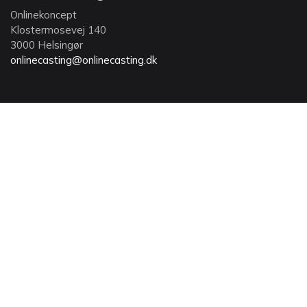
Onlinekoncept
Klostermosevej 140
3000 Helsingør
onlinecasting@onlinecasting.dk