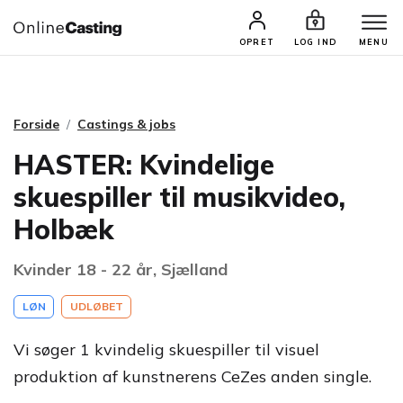
CASTINGS & JOBS
SØG PROFIL
OPRET
LOG IND
MENU
Forside
Castings & jobs
HASTER: Kvindelige
skuespiller til musikvideo,
Holbæk
Kvinder 18 - 22 år, Sjælland
LØN
UDLØBET
Vi søger 1 kvindelig skuespiller til visuel
produktion af kunstnerens CeZes anden single.