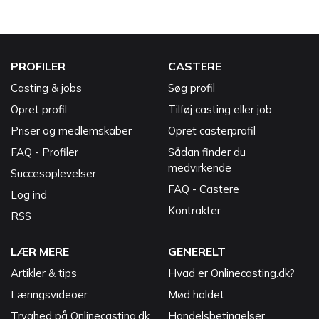
PROFILER
CASTERE
Casting & jobs
Søg profil
Opret profil
Tilføj casting eller job
Priser og medlemskaber
Opret casterprofil
FAQ - Profiler
Sådan finder du
medvirkende
Succesoplevelser
FAQ - Castere
Log ind
Kontrakter
RSS
LÆR MERE
GENERELT
Artikler & tips
Hvad er Onlinecasting.dk?
Læringsvideoer
Mød holdet
Tryghed på Onlinecasting.dk
Handelsbetingelser