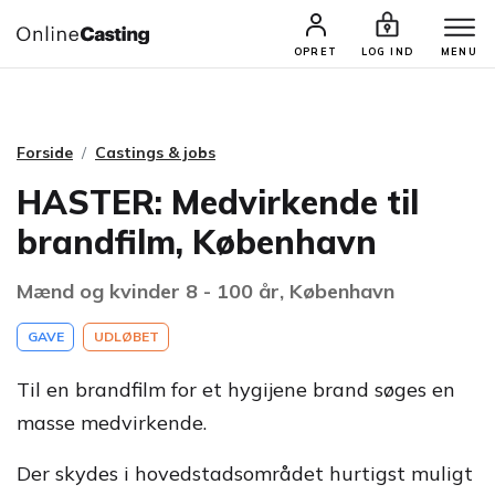
CASTINGS & JOBS
SØG PROFIL
OPRET
LOG IND
MENU
Forside
Castings & jobs
HASTER: Medvirkende til
brandfilm, København
Mænd og kvinder 8 - 100 år, København
GAVE
UDLØBET
Til en brandfilm for et hygijene brand søges en
masse medvirkende.
Der skydes i hovedstadsområdet hurtigst muligt