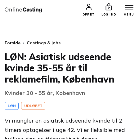
CASTINGS & JOBS
SØG PROFIL
OPRET
LOG IND
MENU
Forside
Castings & jobs
LØN: Asiatisk udseende
kvinde 35-55 år til
reklamefilm, København
Kvinder 30 - 55 år, København
LØN
UDLØBET
Vi mangler en asiatisk udseende kvinde til 2
timers optagelser i uge 42. Vi er fleksible med