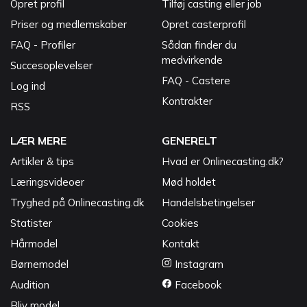
Opret profil
Tilføj casting eller job
Priser og medlemskaber
Opret casterprofil
FAQ - Profiler
Sådan finder du
medvirkende
Succesoplevelser
FAQ - Castere
Log ind
Kontrakter
RSS
LÆR MERE
GENERELT
Artikler & tips
Hvad er Onlinecasting.dk?
Læringsvideoer
Mød holdet
Tryghed på Onlinecasting.dk
Handelsbetingelser
Statister
Cookies
Hårmodel
Kontakt
Børnemodel
Instagram
Audition
Facebook
Bliv model