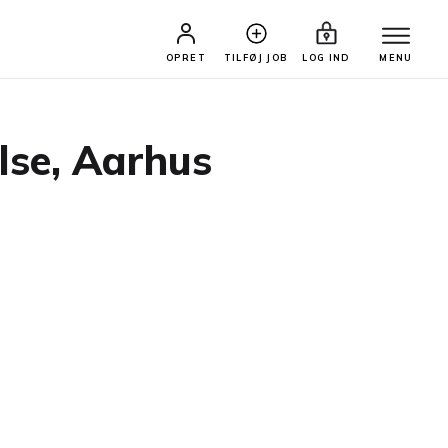
OPRET
TILFØJ JOB
LOG IND
MENU
lse, Aarhus