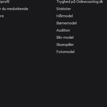
profil
Tryghed på Onlinecasting.dk
r du medvirkende
Statister
ere
Hårmodel
Børnemodel
Audition
Bliv model
Skuespiller
Fotomodel