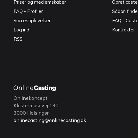
Priser og medlemskaber
Opret caster
FAQ - Profiler
Sådan finde
Succesoplevelser
FAQ - Cast
Log ind
Kontrakter
RSS
Onlinekoncept
Klostermosevej 140
3000 Helsingør
onlinecasting@onlinecasting.dk