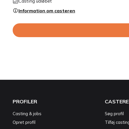
Casting udløbet
Information om casteren
PROFILER
CASTERE
Casting & jobs
Søg profil
Opret profil
Tilføj castin