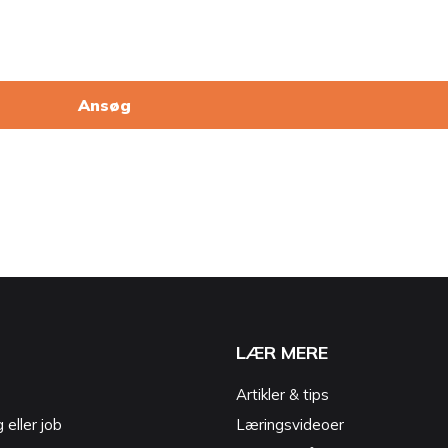
Ansøg
LÆR MERE
Artikler & tips
g eller job
Læringsvideoer