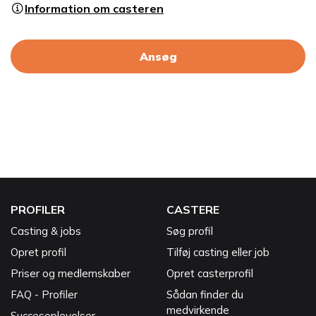
Information om casteren
Ansøg
PROFILER
CASTERE
Casting & jobs
Søg profil
Opret profil
Tilføj casting eller job
Priser og medlemskaber
Opret casterprofil
FAQ - Profiler
Sådan finder du
medvirkende
Succesoplevelser