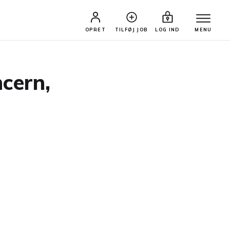
OPRET
TILFØJ JOB
LOG IND
MENU
ncern,