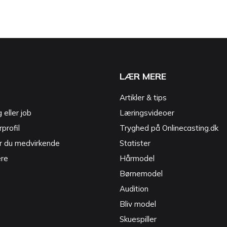
LÆR MERE
Artikler & tips
g eller job
Læringsvideoer
profil
Tryghed på Onlinecasting.dk
r du medvirkende
Statister
ere
Hårmodel
Børnemodel
Audition
Bliv model
Skuespiller