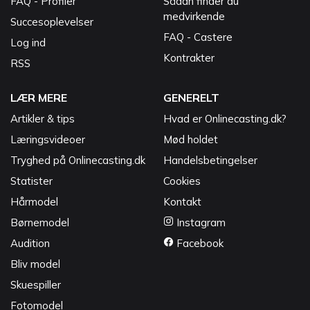
FAQ - Profiler
Sådan finder du
medvirkende
Succesoplevelser
FAQ - Castere
Log ind
Kontrakter
RSS
LÆR MERE
GENERELT
Artikler & tips
Hvad er Onlinecasting.dk?
Læringsvideoer
Mød holdet
Tryghed på Onlinecasting.dk
Handelsbetingelser
Statister
Cookies
Hårmodel
Kontakt
Børnemodel
Instagram
Audition
Facebook
Bliv model
Skuespiller
Fotomodel