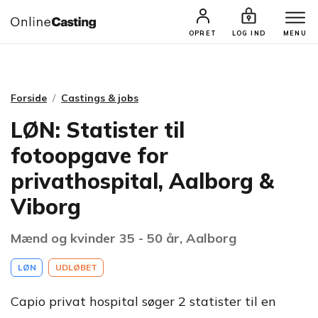
CASTINGS & JOBS
SØG PROFIL
OPRET
LOG IND
MENU
Forside
Castings & jobs
LØN: Statister til
fotoopgave for
privathospital, Aalborg &
Viborg
Mænd og kvinder 35 - 50 år, Aalborg
LØN
UDLØBET
Capio privat hospital søger 2 statister til en