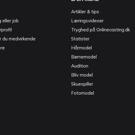
Artikler & tips
g eller job
Læringsvideoer
profil
Tryghed på Onlinecasting.dk
r du medvirkende
Statister
ere
Hårmodel
Børnemodel
Audition
Bliv model
Skuespiller
Fotomodel