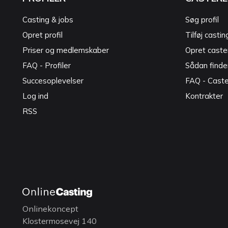
Casting & jobs
Søg profil
Opret profil
Tilføj castin
Priser og medlemskaber
Opret caster
FAQ - Profiler
Sådan finde
Succesoplevelser
FAQ - Cast
Log ind
Kontrakter
RSS
Onlinekoncept
Klostermosevej 140