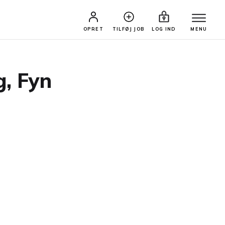
OPRET
TILFØJ JOB
LOG IND
MENU
g, Fyn