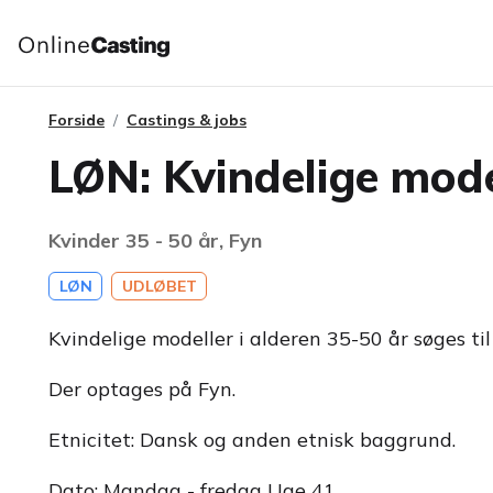
Forside
Castings & jobs
LØN: Kvindelige model
Kvinder 35 - 50 år, Fyn
LØN
UDLØBET
Kvindelige modeller i alderen 35-50 år søges til
Der optages på Fyn.
Etnicitet: Dansk og anden etnisk baggrund.
Dato: Mandag - fredag Uge 41