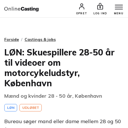
CASTINGS & JOBS
SØG PROFIL
OPRET
LOG IND
MENU
Forside
Castings & jobs
LØN: Skuespillere 28-50 år
til videoer om
motorcykeludstyr,
København
Mænd og kvinder 28 - 50 år, København
LØN
UDLØBET
Bureau søger mand eller dame mellem 28 og 50