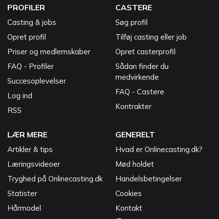
PROFILER
CASTERE
Casting & jobs
Søg profil
Opret profil
Tilføj casting eller job
Priser og medlemskaber
Opret casterprofil
FAQ - Profiler
Sådan finder du
medvirkende
Succesoplevelser
FAQ - Castere
Log ind
Kontrakter
RSS
LÆR MERE
GENERELT
Artikler & tips
Hvad er Onlinecasting.dk?
Læringsvideoer
Mød holdet
Tryghed på Onlinecasting.dk
Handelsbetingelser
Statister
Cookies
Hårmodel
Kontakt