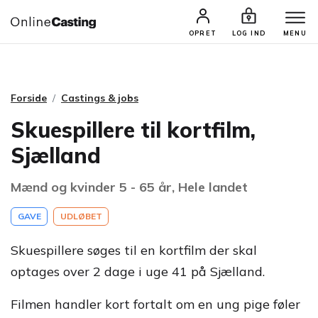
CASTINGS & JOBS
SØG PROFIL
OPRET
LOG IND
MENU
Forside
Castings & jobs
Skuespillere til kortfilm,
Sjælland
Mænd og kvinder 5 - 65 år, Hele landet
GAVE
UDLØBET
Skuespillere søges til en kortfilm der skal
optages over 2 dage i uge 41 på Sjælland.
Filmen handler kort fortalt om en ung pige føler