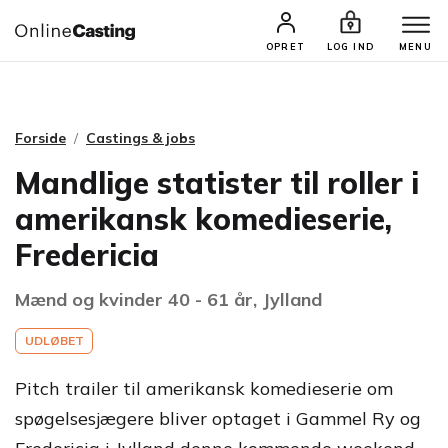
CASTINGS & JOBS
SØG PROFIL
OPRET
LOG IND
MENU
Forside
Castings & jobs
Mandlige statister til roller i
amerikansk komedieserie,
Fredericia
Mænd og kvinder 40 - 61 år, Jylland
UDLØBET
Pitch trailer til amerikansk komedieserie om
spøgelsesjægere bliver optaget i Gammel Ry og