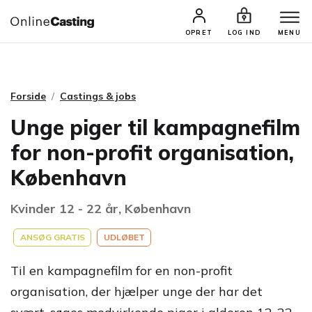
CASTINGS & JOBS
SØG PROFIL
OPRET
LOG IND
MENU
Forside
Castings & jobs
Unge piger til kampagnefilm
for non-profit organisation,
København
Kvinder 12 - 22 år, København
ANSØG GRATIS
UDLØBET
Til en kampagnefilm for en non-profit
organisation, der hjælper unge der har det