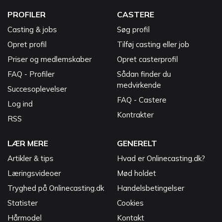
PROFILER
CASTERE
Casting & jobs
Søg profil
Opret profil
Tilføj casting eller job
Priser og medlemskaber
Opret casterprofil
FAQ - Profiler
Sådan finder du
medvirkende
Succesoplevelser
FAQ - Castere
Log ind
Kontrakter
RSS
LÆR MERE
GENERELT
Artikler & tips
Hvad er Onlinecasting.dk?
Læringsvideoer
Mød holdet
Tryghed på Onlinecasting.dk
Handelsbetingelser
Statister
Cookies
Hårmodel
Kontakt