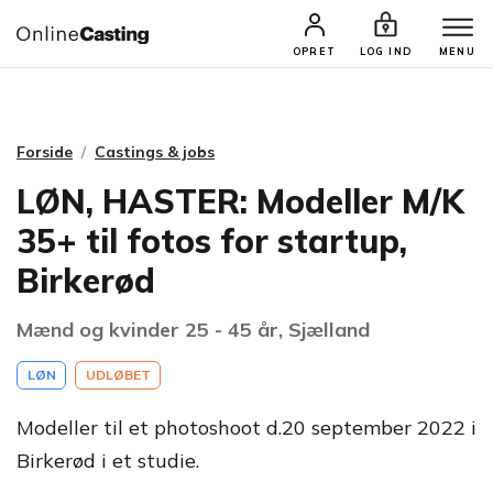
CASTINGS & JOBS
SØG PROFIL
OPRET
LOG IND
MENU
Forside
Castings & jobs
LØN, HASTER: Modeller M/K
35+ til fotos for startup,
Birkerød
Mænd og kvinder 25 - 45 år, Sjælland
LØN
UDLØBET
Modeller til et photoshoot d.20 september 2022 i
Birkerød i et studie.