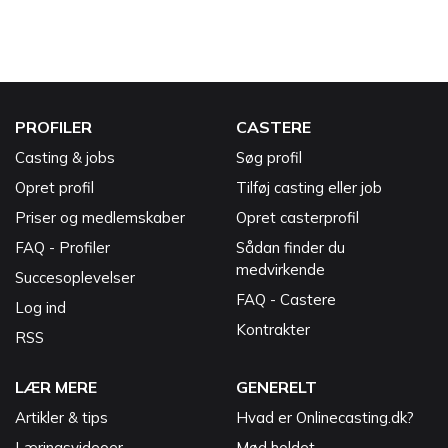
PROFILER
CASTERE
Casting & jobs
Søg profil
Opret profil
Tilføj casting eller job
Priser og medlemskaber
Opret casterprofil
FAQ - Profiler
Sådan finder du
medvirkende
Succesoplevelser
FAQ - Castere
Log ind
Kontrakter
RSS
LÆR MERE
GENERELT
Artikler & tips
Hvad er Onlinecasting.dk?
Læringsvideoer
Mød holdet