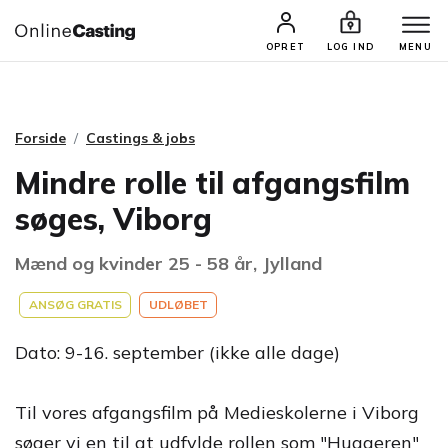
CASTINGS & JOBS
SØG PROFIL
OPRET
LOG IND
MENU
Forside
Castings & jobs
Mindre rolle til afgangsfilm
søges, Viborg
Mænd og kvinder 25 - 58 år, Jylland
ANSØG GRATIS
UDLØBET
Dato: 9-16. september (ikke alle dage)
Til vores afgangsfilm på Medieskolerne i Viborg
søger vi en til at udfylde rollen som "Huggeren"